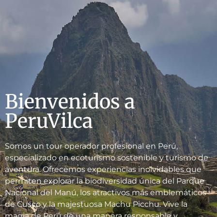
Bienvenidos a
PeruVilca
Somos un tour operador profesional en Perú,
especializado en ecoturismo sostenible y turismo de
aventura. Ofrecemos experiencias inolvidables que
permiten explorar la biodiversidad única del Parque
Nacional del Manú, los atractivos más emblemáticos
de Cusco y la majestuosa Machu Picchu. Vive la
magia de Perú de una manera responsable y