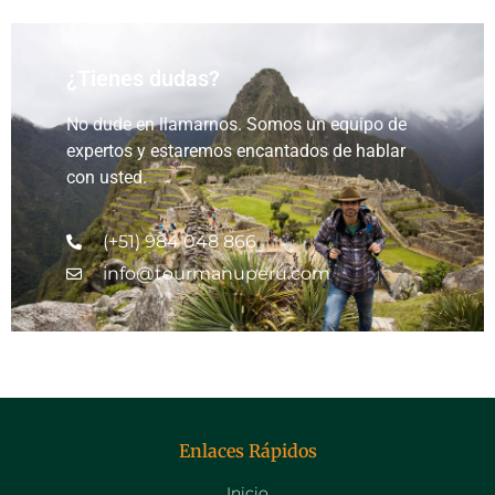
¿Tienes dudas?
No dude en llamarnos. Somos un equipo de
expertos y estaremos encantados de hablar
con usted.
(+51) 984 048 866
info@tourmanuperu.com
Enlaces Rápidos
Inicio